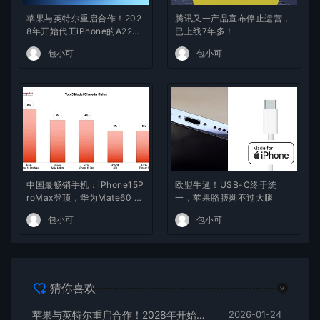
苹果与英特尔重启合作！202
腾讯又一产品宣布停止运营，
8年开始代工iPhone的A22芯
已上线7年多！
片
包小可
包小可
中国最畅销手机：iPhone15P
欧盟牛逼！USB-C终于统
roMax登顶，华为Mate60 Pr
一，苹果胳膊拗不过大腿
o排名第二
包小可
包小可
猜你喜欢
苹果与英特尔重启合作！2028年开始代工iPhone的A22芯片
2026-01-24