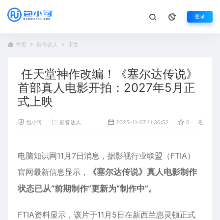
登录
首页
影音达人
正文
任天堂神作改编！《塞尔达传说》
首部真人电影开拍：2027年5月正
式上映
包小可
影音达人
2025-11-07 11:36:52
0
704
电脑知识网11月7日消息，据影视行业联盟（FTIA）
官网最新信息显示，
《
塞尔达传说
》真人
电影
制作
状态已从“前期制作”更新为“制作中”。
FTIA资料显示，该片于11月5日在新西兰惠灵顿正式