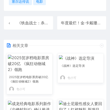
塞尔达传说
电影
《铁血战士：杀戮之地》今日内地上映：烂番茄新鲜度89% 系列最佳
年度最烂！金·卡戴珊主演电视剧被多家媒体痛批
相关文章
《战神》选定导演
2025贺岁档电影票房破20亿
包小可
《疯狂动物城2》领跑
包小可