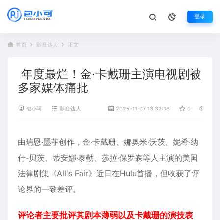
登录
首页
影音达人
正文
年度最烂！金·卡戴珊主演电视剧被
多家媒体痛批
包小可
影音达人
2025-11-07 13:32:36
0
871
由瑞恩·墨菲创作，金·
卡戴珊
、娜奥米·沃茨、妮希·纳
什-贝茨、蒂安娜·泰勒、莎拉·保罗森等人主演的美国
法律剧集《All's Fair》近日在Hulu首播，但收获了评
论界的一致差评。
评论者主要批评其剧本薄弱以及卡戴珊的演技表