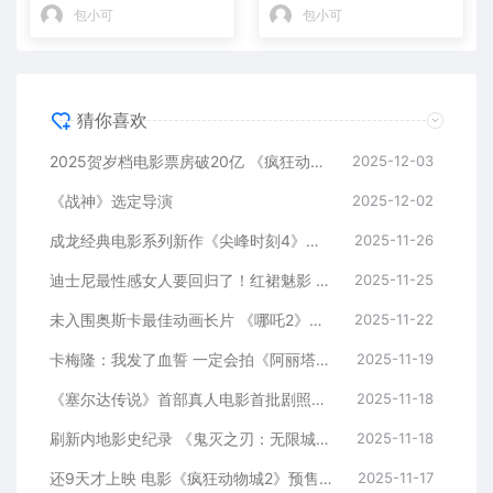
均回归
包小可
包小可
猜你喜欢
2025贺岁档电影票房破20亿 《疯狂动物城2》领跑
2025-12-03
《战神》选定导演
2025-12-02
成龙经典电影系列新作《尖峰时刻4》确认推进中！双主角均回归
2025-11-26
迪士尼最性感女人要回归了！红裙魅影 新项目筹备中
2025-11-25
未入围奥斯卡最佳动画长片 《哪吒2》出品方回应
2025-11-22
卡梅隆：我发了血誓 一定会拍《阿丽塔2》
2025-11-19
《塞尔达传说》首部真人电影首批剧照来了：塞尔达、林克亮相
2025-11-18
刷新内地影史纪录 《鬼灭之刃：无限城篇》上映5天票房破4亿
2025-11-18
还9天才上映 电影《疯狂动物城2》预售票房已破1000万
2025-11-17