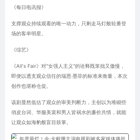
《每日电讯报》
支撑观众持续观看的唯一动力，只剩走马灯般轮番登
场的客串明星。
《综艺》
《All's Fair》对"女强人主义"的诠释既笨拙又傲慢，
即便以透支观众信任的瑞恩·墨菲的标准来衡量，本次
创作也堪称仓促。
该剧显然低估了观众的审美判断力，主创以为堆砌些
俏皮台词、华服美裳和男人皆祸水的廉价共情，就能
让观众如海豹般盲目鼓掌。