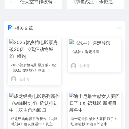
任天堂神作改编！《塞尔达传说》首部真人电影开拍：2027年5月正式上映
《铁血战士：杀戮之地》票房走高
相关文章
《战神》选定导演
2025贺岁档电影票房破20亿
包小可
《疯狂动物城2》领跑
包小可
成龙经典电影系列新作《尖峰
迪士尼最性感女人要回归了！
时刻4》确认推进中！双主角
红裙魅影 新项目筹备中