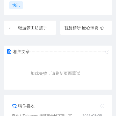
快讯
轻游梦工坊携手腾讯混元3D 共探“人人皆可创作”的新未来
智慧精研 匠心臻赏 心系天下三星W26双十一倾情献礼
相关文章
加载失败，请刷新页面重试
猜你喜欢
突发！Telegram 遭苹果全球下架，官方回应
2026-08-05