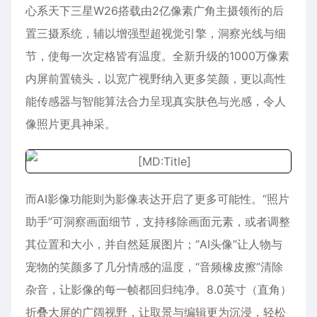
心系天下三星W26搭载由2亿像素广角主摄领衔的后
置三摄系统，辅以增强型超视觉引擎，洞察光线与细
节，使每一次定格皆有温度。全新升级的1000万像素
内屏前置镜头，以宽广视野纳入更多笑颜，更以高性
能传感器与智能算法合力呈现真实肤色与光感，令人
像照片更具神采。
而AI影像功能则为影像表达开启了更多可能性。“照片
助手”可洞察画面细节，支持移除画面元素，或者调整
其位置和大小，并自然延展图片；“AI头像”让人物与
宠物的笑颜多了几分情感的温度，“音频橡皮擦”清除
杂音，让影像的每一帧都回归纯净。8.0英寸（直角）
折叠大屏的广阔视野，让取景与编辑更为沉浸，轻松