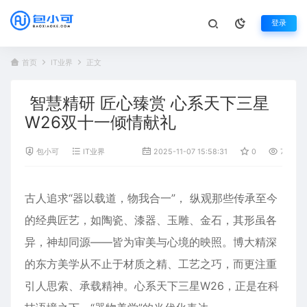
登录
首页
IT业界
正文
智慧精研 匠心臻赏 心系天下三星
W26双十一倾情献礼
包小可
IT业界
2025-11-07 15:58:31
0
772
古人追求“器以载道，物我合一”， 纵观那些传承至今
的经典匠艺，如陶瓷、漆器、玉雕、金石，其形虽各
异，神却同源——皆为审美与心境的映照。博大精深
的东方美学从不止于材质之精、工艺之巧，而更注重
引人思索、承载精神。心系天下三星W26，正是在科