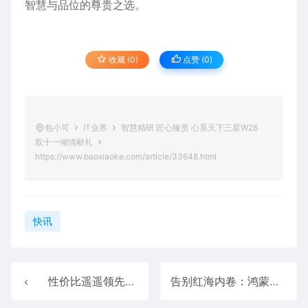
智慧与品位的尊贵之选。
收藏 (0)
点赞 (
0
)
包小可
IT业界
智慧精研 匠心臻赏 心系天下三星W26
双十一倾情献礼
https://www.baoxiaoke.com/article/33648.html
快讯
性价比遥遥领先！华住海友以“全自助”逻辑 让经济型酒店真“经济”
告别红海内卷：鸿蒙十大蓝海赛道开启开发者黄金窗口