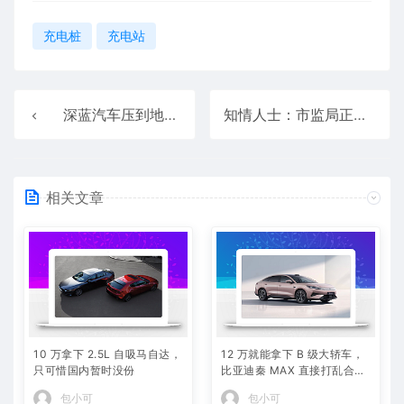
充电桩
充电站
深蓝汽车压到地砖 连人带车被弹飞！网友：电池烂了都没起火
知情人士：市监局正讨论虚假营销认定方法 后续对汽车行业进行治理
相关文章
10 万拿下 2.5L 自吸马自达，
12 万就能拿下 B 级大轿车，
只可惜国内暂时没份
比亚迪秦 MAX 直接打乱合资
定价逻辑
包小可
包小可