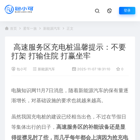
登录
首页
爱车一族
新能源汽车
正文
高速服务区充电桩温馨提示：不要
打架 打输住院 打赢坐牢
包小可
新能源汽车
2025-11-07 18:31:10
0
1,3
电脑知识网11月7日消息，随着新能源汽车的保有量逐
渐增长，对基础设施的要求也就越来越高。
虽然我国
充电桩
的建设已经相当出色，不过在节假日
等集体出行的日子，
高速服务区的补能设备还是显
得捉襟见肘了些，而几乎每年都会上演因为抢充电