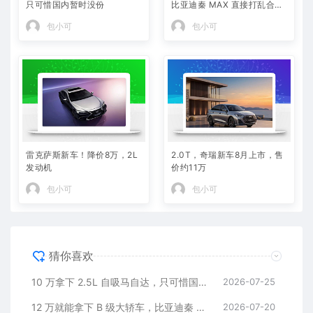
只可惜国内暂时没份
比亚迪秦 MAX 直接打乱合资
定价逻辑
包小可
包小可
雷克萨斯新车！降价8万，2L
2.0T，奇瑞新车8月上市，售
发动机
价约11万
包小可
包小可
猜你喜欢
10 万拿下 2.5L 自吸马自达，只可惜国内暂时没份
2026-07-25
12 万就能拿下 B 级大轿车，比亚迪秦 MAX 直接打乱合资定价逻辑
2026-07-20