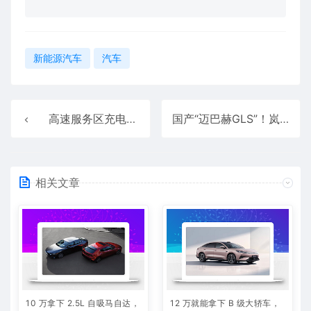
新能源汽车
汽车
高速服务区充电桩温馨提示：不要打架 打输住院 打赢坐牢
国产“迈巴赫GLS”！岚图泰山官宣11月18日上市：800V超混+鸿蒙座舱
相关文章
10 万拿下 2.5L 自吸马自达，
12 万就能拿下 B 级大轿车，