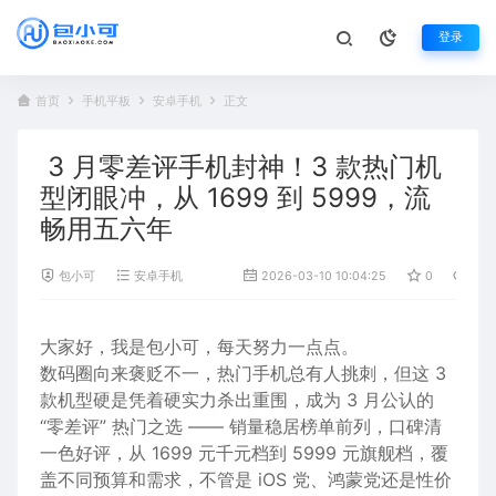
登录
首页
手机平板
安卓手机
正文
3 月零差评手机封神！3 款热门机
型闭眼冲，从 1699 到 5999，流
畅用五六年
包小可
安卓手机
2026-03-10 10:04:25
0
1,3
大家好，我是包
小可
，每天努力一点点。
数码圈向来褒贬不一，热门
手机
总有人挑刺，但这
3
款
机型
硬是凭着硬实力杀出重围，成为 3 月公认的
“零差评” 热门之选 ——
销量
稳居
榜单
前列，
口碑
清
一色
好评
，从
1
6
9
9
元
千元
档到 5999 元
旗舰
档，覆
盖
不同
预算和需求，不管是
iOS
党、
鸿蒙
党还是
性价