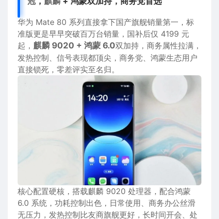
冠
，
麒麟
+ 鸿蒙双加持，商务党首选
华为 Mate 80
系列
直接拿下国产旗舰销量
第一
，
标
准
版更是早早突破百万台销量，国补后仅 4199 元
起，
麒麟 9020 + 鸿蒙 6.0
双加持，商务属性拉满，
发热
控制
、
信号
表现都顶尖，商务党、
鸿蒙生态
用户
直接锁死，零差评实至名归。
核心配置硬核，搭载麒麟 9020 处理器，配合鸿蒙
6.0 系统，
功耗
控制出色，日常使用、商务办公丝滑
无压力，发热控制比友商旗舰更好，长时间
开会
、处