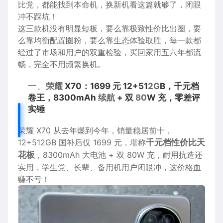
比
党，
都能
找到本命机，换
新机
看这篇就够了，闭眼
冲不踩坑！
这
三款
机没有明显短板，要么靠极致性价比出圈，要
么靠均衡
配置
圈粉，要么靠
生态
体验
取胜，每一款都
经过了
市场
和
用户
的双重检验，买回家用五六年都
流
畅
，完全不用频繁换机。
一、
荣耀
X70：1699 元 12+51
2G
B，千元档
卷王，8300mAh
续航
+ 双
80
W 充，零差评
实锤
荣耀 X70 从去年爆到今年，销量稳居前十，
12+512GB
国补
后仅 1699 元，堪称
千元档性价比天
花板
，8300mAh 大
电池
+ 双 80W 充，耐用抗造还
实用，
学生
党、长辈、备用机用户闭眼冲，这
价格
血
赚不亏！