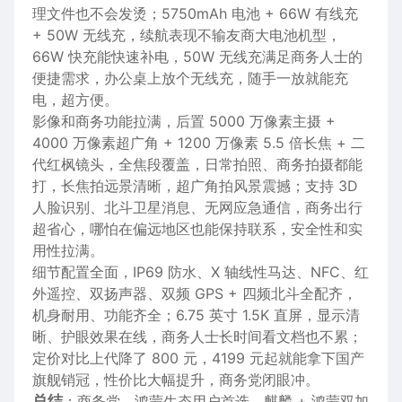
理
文件
也不会发烫；5750mAh 电池 + 66W 有线充
+ 50W 无线充，续航表现不输友商大电池机型，
66W 快充能快速补电，50W 无线充满足商务
人士
的
便捷需求，办公桌上放个无线充，随手一放就能充
电，超方便。
影像
和商务功能拉满，后置 5000 万像素主摄 +
4000 万像素超广角 + 1200 万像素 5.5 倍
长焦
+ 二
代红枫
镜头
，全焦段覆盖，日常拍照、商务
拍摄
都能
打，长焦拍远景清晰，超广角拍
风
景震撼；
支持
3D
人脸识别、
北斗卫星消息
、无网应急
通信
，商务
出行
超省心，哪怕在偏远地区也能保持联系，
安全
性和实
用性拉满。
细节配置全面，IP69 防水、X 轴线性
马
达、NFC、红
外遥控、双扬声器、双频 GPS + 四频北斗全配齐，
机身耐用、功能齐全；6.75 英寸 1.5K 直屏，显示清
晰、护眼效果在线，商务人士长时间看文档也不累；
定价
对比上代降了 800 元，4199 元起就能拿下国产
旗舰销冠，性价比大幅提升，商务党闭眼冲。
总结
：商务党、鸿蒙生态用户首选，麒麟 + 鸿蒙双加