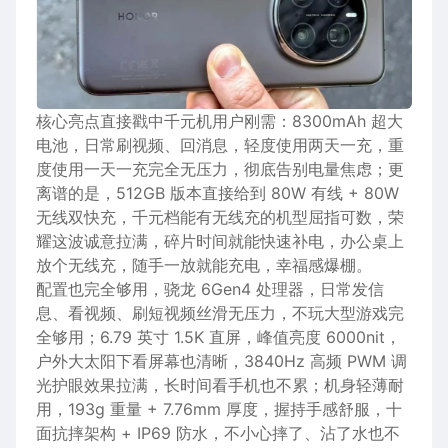
核心
亮点直接戳中千元机用户刚需：8300mAh
超大
电池
，日常刷
视频
、回
消息
，轻度使用两天一充，重
度使用一天一充完全无
压力
，彻底告别
电量
焦虑
；更
离谱
的是
，512GB
版本
直接给到 80W 有线 + 80W
无线
双
快充
，千元档能有无线充的机型屈指可数，荣
耀这波诚意拉满，
碎片
时间
就能
快速
补电，办公桌上
放个无线充，随手一放就能
充电
，幸福感爆棚。
配置也完全够用，
骁龙
6G
en4
处理器
，日常发
信
息
、看视频、刷
短视频
丝滑无压力，不玩大型
游戏
完
全够用；6.79 英寸 1.5K 直屏，
峰值
亮度
6000nit，
户外
大
太阳
下看
屏幕
也清晰，3840Hz 高频 PWM
调
光
护眼
效果拉满，
长时间
看手机也不累；
机身
轻薄
耐
用，193g
重量
+ 7.76mm
厚度
，握持
手感
舒服，十
面抗摔
架构
+ IP69
防水
，不小心摔了、沾了
水
也不