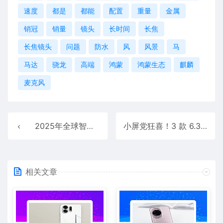
速度
都是
都能
配置
重量
金属
销冠
销量
镜头
长时间
长焦
长焦镜头
问题
防水
风
风景
马
马达
骁龙
高端
鸿蒙
鸿蒙生态
麒麟
麦克风
2025年全球智能手机产量12.5亿台！小米国产品牌第一
小屏党狂喜！3 款 6.3 英寸旗舰还能再战 5 年，三主摄 + 满配存储，2999 元起闭眼冲
相关文章