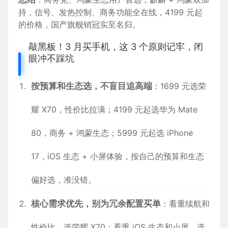
持，信号、发热控制、商务功能全在线，4199 元起
的价格，国产旗舰销冠实至名归。
敲黑板！3 月买手机，这 3 个原则记牢，闭
眼冲不踩坑
按预算和生态选，不盲目追
高端
：1699 元选荣
耀 X70，性价比拉满；4199 元起选华为 Mate
80，商务 + 鸿蒙生态；5999 元起选 iPhone
17，iOS 生态 + 小屏体验，按
自己的
预算和生态
偏好选，准没错。
核心需求优先，别为
冗余
配置买单
：看重续航和
性价比，选荣耀 X70；看重 iOS 生态和小屏，选