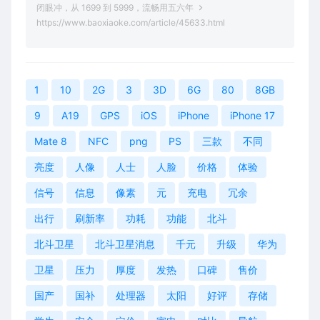
闭眼冲，从 1699 到 5999，流畅用五六年
https://www.baoxiaoke.com/article/45633.html
1
10
2G
3
3D
6G
80
8GB
9
A19
GPS
iOS
iPhone
iPhone 17
Mate 8
NFC
png
PS
三款
不同
亮度
人像
人士
人脸
价格
体验
信号
信息
像素
元
充电
冗余
出行
刷新率
功耗
功能
北斗
北斗卫星
北斗卫星消息
千元
升级
华为
卫星
压力
厚度
发热
口碑
售价
国产
国补
处理器
太阳
好评
存储