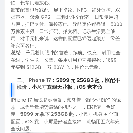
怕，长辈用着放心。
细节配置也没减配，屏下
指纹
、
NFC
、红外遥控、双
扬声器
、双频
GPS
+ 三频
北斗
全配齐，日常使用超
方便，
扫码
支付
、遥控
家电
、
导航
定位都靠谱；5000
万
像素
主摄，日常扫码、拍文档、
记录
生活完全够
用，对千元机来说，这样的配置已经远超预期，零差
评实至名归。
总结
：千元档闭眼冲的首选，续航、快充、耐用性全
在线，学生党、长辈、备用机用户直接锁死，1699
元买到 512GB + 双 80W 充，性价比无敌。
二、
iPhone 17
：5999 元 256GB 起，涨配不
涨价
，小
尺寸
旗舰天花板，iOS 党本命
iPhone
17 虽说是
标准版
，却凭着 “涨配不涨价” 的诚
意，成为销量增势最猛的机型之一，口碑清一色好
评，
5999 元拿下 256GB 起
，小尺寸机身 + 全面
配置，iOS 党、小屏爱好者直接冲，流畅用五六年完
全没
问题
。