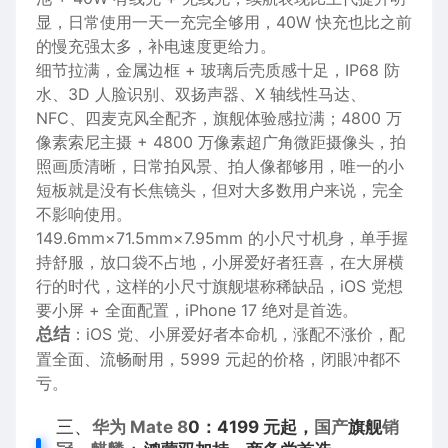
显，日常使用一天一充完全够用，40W 快充也比之前
的慢充强太多，补电
速度
更给力。
细节拉满，
金属
边框
+
玻璃
后壳质感十足，IP68 防
水、
3D
人脸
识别、双扬声器、X 轴线性
马达
、
NFC、四
麦克风
全配齐，旗舰体验感拉满；4800 万
像素
索尼
主摄 + 4800 万像素超广角
微距
摄像头
，
拍
照
画质清晰，日常拍
风景
、拍
人像
都够用，唯一的小
短板就是没有
长焦镜头
，但对大多数用户来说，完全
不影响使用。
149.6mm×71.5mm×7.95mm 的小尺寸机身，单手握
持舒服，放口袋不占地，小屏爱好者狂喜，在大屏横
行的时代，这样的小尺寸旗舰堪称稀缺品，iOS 党想
要小屏 + 全面配置，iPhone 17 绝对是首选。
总结
：iOS 党、小屏爱好者本命机，涨配不涨价，配
置全面、流畅耐用，5999 元起的价格，闭眼冲都不
亏。
三、
华为
Mate 8
0：4199 元起，
国产
旗舰
销