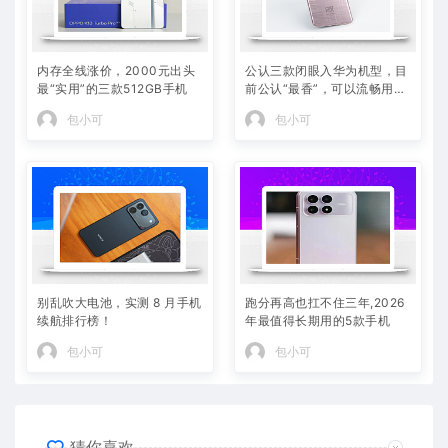
内存全线涨价，2000元出头
公认三款闭眼入华为机型，目
最“实用”的三款512GB手机
前公认“最香”，可以流畅用四
年
包小可
包小可
别乱吹大电池，实测 8 月手机
跑分再高也扛不住三年,2026
续航排行榜！
年最值得长期用的5款手机
包小可
包小可
猜你喜欢