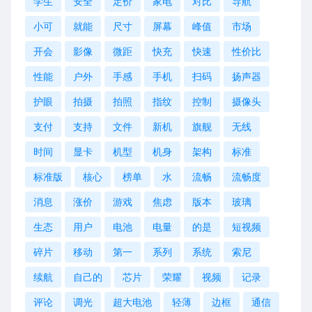
学生
安全
定价
家电
对比
导航
小可
就能
尺寸
屏幕
峰值
市场
开会
影像
微距
快充
快速
性价比
性能
户外
手感
手机
扫码
扬声器
护眼
拍摄
拍照
指纹
控制
摄像头
支付
支持
文件
新机
旗舰
无线
时间
显卡
机型
机身
架构
标准
标准版
核心
榜单
水
流畅
流畅度
消息
涨价
游戏
焦虑
版本
玻璃
生态
用户
电池
电量
的是
短视频
碎片
移动
第一
系列
系统
索尼
续航
自己的
芯片
荣耀
视频
记录
评论
调光
超大电池
轻薄
边框
通信