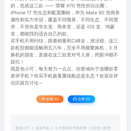
的，也就这三款 —— 荣耀 X70 凭性价比出圈，
iPhone 17 凭生态和配置圈粉，华为 Mate 80 凭商务
属性和实力夺冠，覆盖不同预算、不同生态、不同需
求，不管你是学生党、商务党，还是 iOS 党、鸿蒙
党，都能找到适合自己的款。
买手机不用纠结，跟着销量和口碑走，准没错。这三
款机型都能流畅用五六年，完全不用频繁换机，3 月
换机的朋友，直接在这三款里对号入座，闭眼冲都不
踩坑！
我是包小可，每天努力一点点。你更倾向于选哪款零
差评手机？你买手机最看重续航还是生态？欢迎在
评
论
区留言讨论～
收藏 (0)
点赞 (
0
)
包小可
安卓手机
3 月零差评手机封神！3 款热门机型