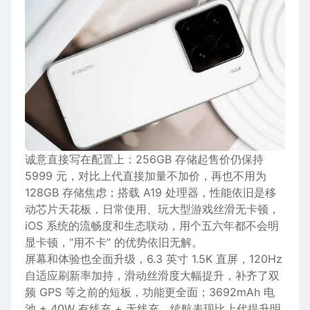
诚意直接写在配置上：256GB
存储
起
售价
仍保持
5999 元，
对比
上代直接加量不加价，再也不用为
12
8GB
存储焦虑；搭载
A19
处理器，
性能
依旧是
移
动
芯片
天花板，日常使用、玩大型游戏丝滑无卡顿，
iOS
系统
的
流畅度
和生态联动，用个五六年都不会明
显卡
顿，“用不卡” 的优势依旧无解。
屏幕和体验也全面
升级
，6.3 英寸 1.5K 直屏，120Hz
自适应
刷新率
加持，滑动丝滑度大幅提升，补齐了双
频 G
PS
等之前的短板，
功能
更全面；3692mAh 电
池 + 40W 有线充 + 无线充，续航表现比上代提升明