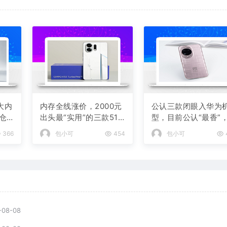
 大内
内存全线涨价，2000元
公认三款闭眼入华为
仓
出头最“实用”的三款512
型，目前公认“最香”
GB手机
以流畅用四年
366
包小可
454
包小可
-08-08