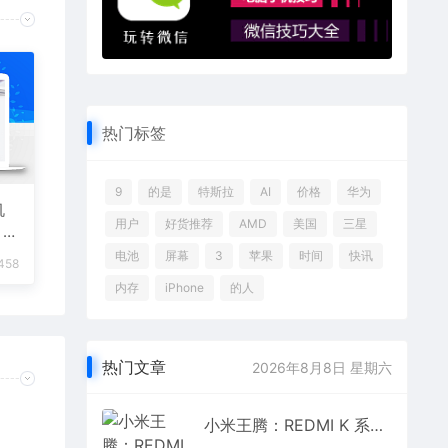
热门标签
9
的是
特斯拉
AI
价格
华为
机
用户
好货推荐
AMD
美国
三星
，可
电池
屏幕
3
苹果
时间
快讯
458
内存
iPhone
的人
热门文章
2026年8月8日 星期六
小米王腾：REDMI K 系列全面升档，Turbo 接棒 2K 档