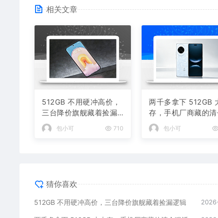
相关文章
512GB 不用硬冲高价，
两千多拿下 512GB
三台降价旗舰藏着捡漏
存，手机厂商藏的清
逻辑
狠活
包小可
710
包小可
猜你喜欢
512GB 不用硬冲高价，三台降价旗舰藏着捡漏逻辑
2026