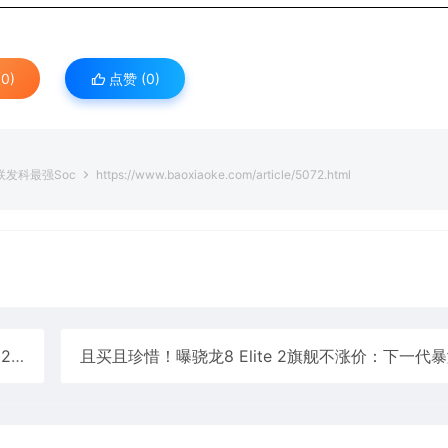
0)
点赞 (
0
)
：联发科最强Soc
https://www.baoxiaoke.com/article/5072.html
手机
且买且珍惜！曝骁龙8 Elite 2旗舰不涨价：下一代