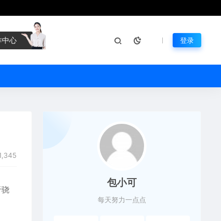
作中心
登录
1,345
包小可
于骁
每天努力一点点