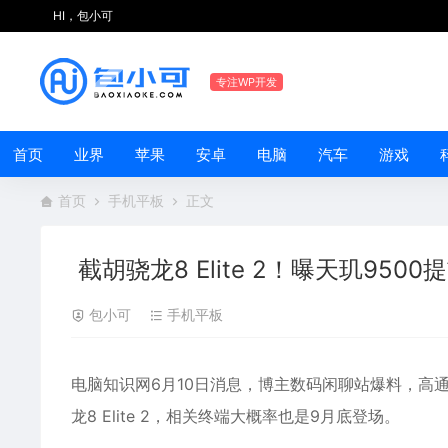
HI，包小可
专注WP开发
首页
业界
苹果
安卓
电脑
汽车
游戏
首页
手机平板
正文
截胡骁龙8 Elite 2！曝天玑950
包小可
手机平板
电脑知识网6月10日消息，博主数码闲聊站爆料，高通骁龙
龙8 Elite 2，相关终端大概率也是9月底登场。