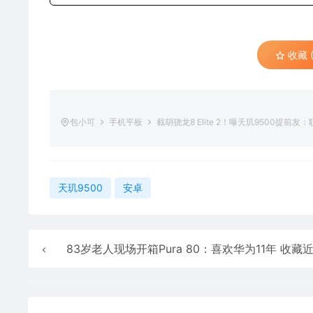
收藏 (
包小可
手机平板
截胡骁龙8 Elite 2！曝天玑9500提前发
天玑9500
安卓
83岁老人现场开箱Pura 80：喜欢华为11年 收藏近200部华为