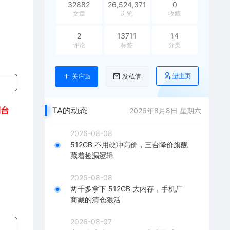
32882
26,524,371
0
文章
浏览
收藏
2
13711
14
评论
标签
分类
进主页
关注Ta
发私信
到台
TA的动态
2026年8月8日 星期六
2026-08-08
512GB 不用硬冲高价，三台降价旗舰
藏着捡漏逻辑
2026-08-08
两千多拿下 512GB 大内存，手机厂
商藏的清仓狠活
2026-08-07