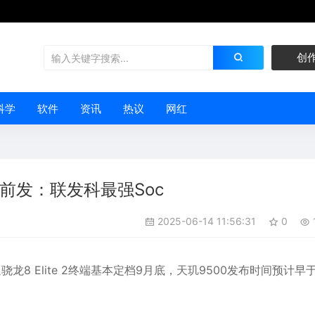
创
科学
软件
资讯
热议
网红
0提前发：联发科最强Soc
2025-06-14 11:56:31
0
8 Elite 2终端基本定档9月底，
天玑9500
发布时间预计早