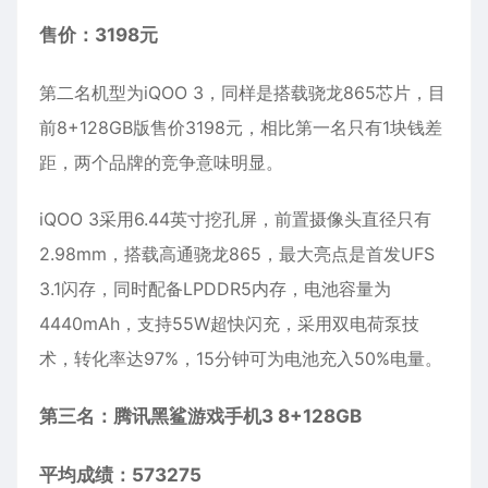
售价：3198元
第二名机型为iQOO 3，同样是搭载骁龙865芯片，目
前8+128GB版售价3198元，相比第一名只有1块钱差
距，两个品牌的竞争意味明显。
iQOO 3采用6.44英寸挖孔屏，前置摄像头直径只有
2.98mm，搭载高通骁龙865，最大亮点是首发UFS
3.1闪存，同时配备LPDDR5内存，电池容量为
4440mAh，支持55W超快闪充，采用双电荷泵技
术，转化率达97%，15分钟可为电池充入50%电量。
第三名：腾讯黑鲨游戏手机3 8+128GB
平均成绩：573275