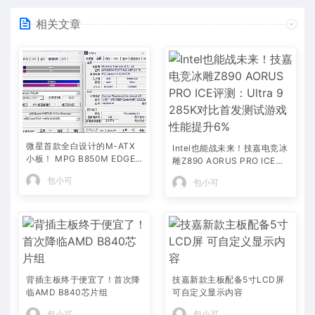
相关文章
微星首款全白设计的M-ATX
Intel也能战未来！技嘉电竞冰
小板！ MPG B850M EDGE
雕Z890 AORUS PRO ICE评
TIMAX WIF刀锋 钛评测
测：Ultra 9 285K对比首发测
包小可
包小可
试游戏性能提升6%
背插主板终于便宜了！首次降
技嘉新款主板配备5寸LCD屏
临AMD B840芯片组
可自定义显示内容
包小可
包小可