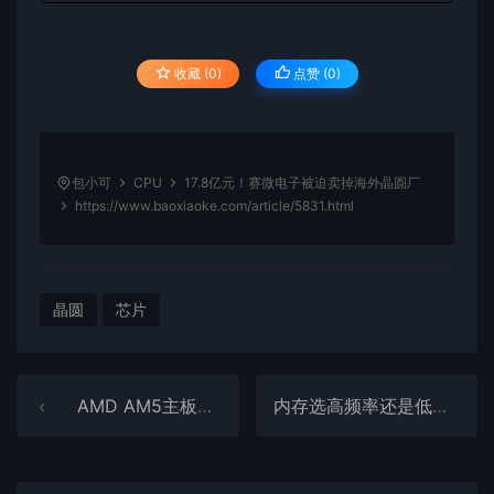
收藏 (0)
点赞 (
0
)
包小可
CPU
17.8亿元！赛微电子被迫卖掉海外晶圆厂
https://www.baoxiaoke.com/article/5831.html
晶圆
芯片
AMD AM5主板存安全漏洞：赶紧刷新BIOS
内存选高频率还是低延迟