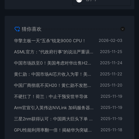
猜你喜欢
华擎主板一天“五杀”锐龙9000 CPU！
2026-02-03
ASML官方：“代政府行事”的说法严重误导！
2025-11-25
中国市场跌至0！美国考虑对华出售H200 性能2倍于H20：英伟达回应
2025-11-24
黄仁勋：中国市场AI芯片收入为零！美国考虑允许英伟达对华出售H200 性能2倍于H20
2025-11-22
中国厂商彻底不买H20！黄仁勋不发愁：AI无泡沫 手握5000亿美元订单
2025-11-20
不硬扛了！荷兰：中止干预安世半导体
2025-11-19
Arm官宣引入英伟达NVLink 加码服务器CPU市场竞争
2025-11-19
三星2nm获得认可：中国两大巨头下单 1年贡献超34亿元
2025-11-19
GPU性能利用率翻一倍！揭秘华为突破性新技术：让英伟达成“自己”的芯片
2025-11-18