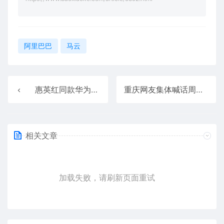
阿里巴巴
马云
惠英红同款华为Pura 80 Pro+开售 京东秒送为首批用户送达新机
重庆网友集体喊话周鸿祎再进山城：这里有“渝味360碗” 更有黑科技
相关文章
加载失败，请刷新页面重试