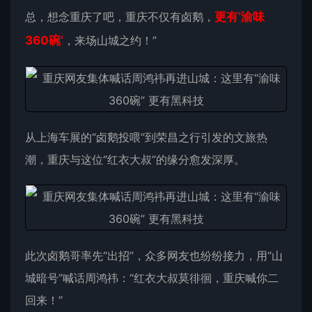
总，想念重庆了吧，重庆不仅有卤鹅，
更有‘渝味
360碗’
，来场山城之约！”
从上海车展的“卤鹅投喂”到荣昌之行引发的文旅热
潮，重庆与这位“红衣大叔”的缘分愈发深厚。
此次卤鹅哥率先“出招”，众多网友也纷纷接力，用“山
城暗号”喊话周鸿祎：“红衣大叔莫徘徊，重庆喊你二
回来！”