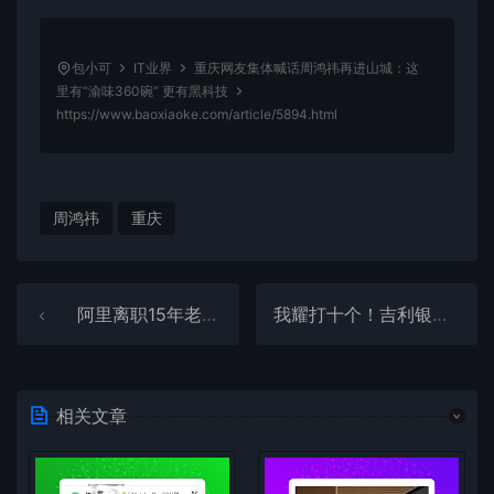
包小可
IT业界
重庆网友集体喊话周鸿祎再进山城：这
里有“渝味360碗” 更有黑科技
https://www.baoxiaoke.com/article/5894.html
周鸿祎
重庆
阿里离职15年老员工感谢马云祝福：我们生来不只是为了钱 已移居新西兰
我耀打十个！吉利银河星耀8全民众测 全面开启-郑州站圆满落幕
相关文章