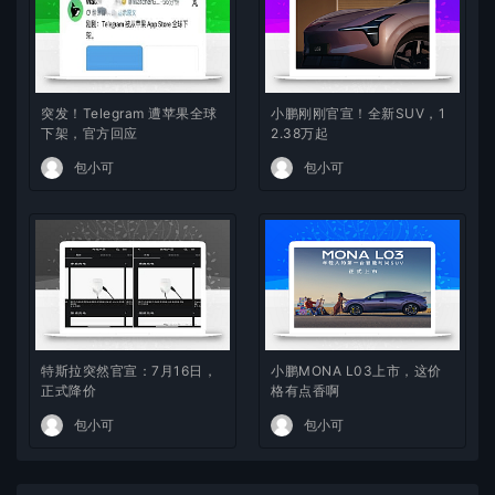
突发！Telegram 遭苹果全球
小鹏刚刚官宣！全新SUV，1
下架，官方回应
2.38万起
包小可
包小可
特斯拉突然官宣：7月16日，
小鹏MONA L03上市，这价
正式降价
格有点香啊
包小可
包小可