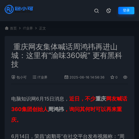
登录
首页
IT业界
正文
重庆网友集体喊话周鸿祎再进山
城：这里有“渝味360碗” 更有黑科
技
包小可
IT业界
2025-06-16 14:56:36
0
484
电脑知识网6月15日消息，
近日，不少
重庆
网友喊话
360集团创始人
周鸿祎
，询问其何时可以再来重
庆。
6月14日，荣昌“卤鹅哥”在社交平台发布视频称：“周