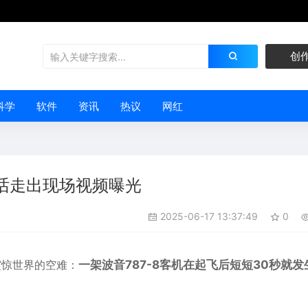
创
科学
软件
资讯
热议
网红
话走出现场视频曝光
2025-06-17 13:37:49
0
震惊世界的空难：
一架波音787-8客机在起飞后短短30秒就发