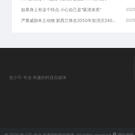
如果身上有这个特点 小心自己是“吸渣体质”
2025
严重威胁本土动物 新西兰将在2050年前消灭240万只野猫
2025
包小可-专业.有趣的科技自媒体
© 2020 包小可-专业.有趣的科技自媒体. All rights reserved
网站地图