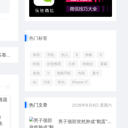
热门标签
歼-10CE巴黎航展成老外关注的“顶流”：企业媒体游客慕名打卡
快讯
手机
的人
9
价格
3
时间
好货推荐
小米
特斯拉
屏幕
电池
V
智能手机
内存
显卡
AI
汽车
华为
iPhone 17
热门文章
2026年8月8日 星期六
难
男子颈部突然肿成“鹅蛋”无法呼吸 医生：晚来半小时可能窒息死亡
名