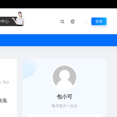
作中心
登录
793
包小可
生坠
每天努力一点点