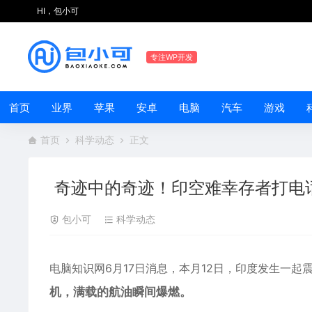
HI，包小可
专注WP开发
首页
业界
苹果
安卓
电脑
汽车
游戏
首页
科学动态
正文
奇迹中的奇迹！印空难幸存者打电
包小可
科学动态
电脑知识网6月17日消息，本月12日，
印度
发生一起
机，满载的航油瞬间爆燃。