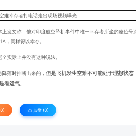
体上发文称，他对印度
航空
坠机事件中唯一幸存者所坐的座位号
1A，同样得以幸存。
呢？实际上并没有这种说法。
急降落时推断出来的，
但是飞机发生空难不可能处于理想状态
是看运气
。
0)
点赞 (
0
)