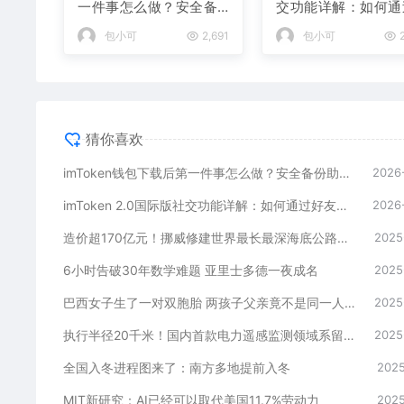
一件事怎么做？安全备
交功能详解：如何通
份助记词是关键
好友找回钱包？
包小可
2,691
包小可
2
猜你喜欢
imToken钱包下载后第一件事怎么做？安全备份助记词是关键
2026
imToken 2.0国际版社交功能详解：如何通过好友找回钱包？
2026
造价超170亿元！挪威修建世界最长最深海底公路隧道
2025
6小时告破30年数学难题 亚里士多德一夜成名
2025
巴西女子生了一对双胞胎 两孩子父亲竟不是同一人！
2025
执行半径20千米！国内首款电力遥感监测领域系留飞艇首飞
2025
全国入冬进程图来了：南方多地提前入冬
2025
MIT新研究：AI已经可以取代美国11.7%劳动力
2025