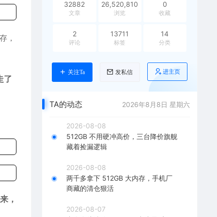
32882
26,520,810
0
文章
浏览
收藏
2
13711
14
幸存，
评论
标签
分类
进主页
关注Ta
发私信
走了
TA的动态
2026年8月8日 星期六
2026-08-08
512GB 不用硬冲高价，三台降价旗舰
藏着捡漏逻辑
2026-08-08
两千多拿下 512GB 大内存，手机厂
商藏的清仓狠活
来，
2026-08-07