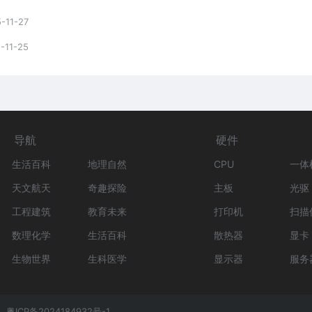
-11-27
-11-25
导航
硬件
生活百科
地理自然
CPU
一体
天文航天
奇趣探险
主板
光驱
工程建筑
教育未来
打印机
扫描
数理化学
生活百科
散热器
显卡
生物世界
生科医学
显示器
服务
粤ICP备2024184932号-1