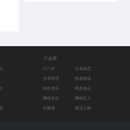
IT业界
机
IT八卦
企业动态
共享经济
快递物流
仪
科技资讯
网友热议
网络安全
网络红人
器
自媒体
视点人物