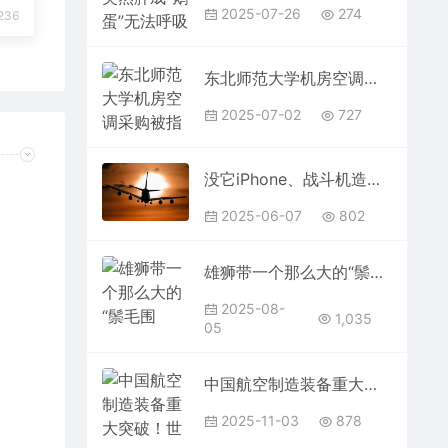
2025-07-26
274
236
东北师范大学机房空调采购被指价高 学校：跟普通民用空调不一样
2025-07-02
727
没它iPhone、战斗机造不出！美国欧洲印度等集体求供应：我国稀土为何这么强
2025-06-07
802
雄狮带一个那么大的“鬃毛围脖”：它们在非洲捕猎真的不热吗
2025-08-
1,035
05
中国航空制造装备重大突破！世界最大蒙皮拉伸机通过验收
2025-11-03
878