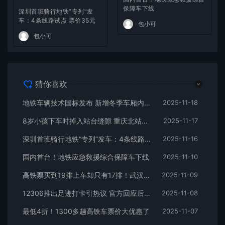
保障车下线
深圳首班骑行地铁“专列”发
车：4条线路试点 票价35元
包小可
包小可
猜你喜欢
地铁车辆技术国标发布 新增冬季车厢内温度要求
2025-11-18
8岁小孩下车时掉入站台缝隙 重庆北站回应：孩子救上来了
2025-11-17
深圳首班骑行地铁“专列”发车：4条线路试点 票价35元
2025-11-16
国内首台！地铁应急救援综合保障车下线
2025-11-10
高铁票买到19排上车却只有17排！武汉客运段发布情况说明
2025-11-09
12306推出足迹打卡引热议 官方回应后 网友：感觉很鸡肋
2025-11-08
最低4折！1300多趟高铁车票价大优惠了
2025-11-07