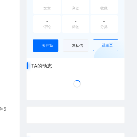
-
-
-
文章
浏览
收藏
-
-
-
评论
标签
分类
进主页
关注Ta
发私信
TA的动态
至5