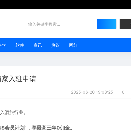
科学
软件
资讯
热议
网红
商家入驻申请
2025-06-20 19:03:25
0
入酒旅行业。
US会员计划”，享最高三年0佣金。