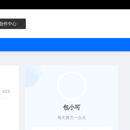
创作中心
923
包小可
每天努力一点点