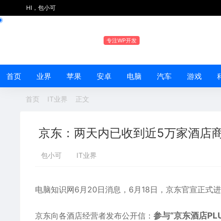
HI，包小可
专注WP开发
首页
业界
苹果
安卓
电脑
汽车
游戏
首页
IT业界
正文
京东：两天内已收到近5万家酒店
包小可
IT业界
电脑知识网6月20日消息，6月18日，
京东
官宣正式进
京东向各酒店经营者发布公开信：
参与“京东酒店PL