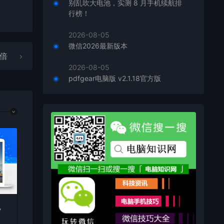
别乱吹大电池，实测 8 月手机续航排
行榜！
2026-08-05
微信2026最新版本
翻倍
2026-08-05
pdfgear电脑版 v2.1.18官方版
，