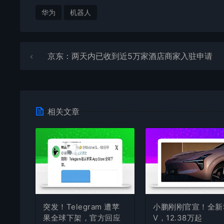
华为
机器人
京东：两天内已收到近5万家酒店商家入驻申请
相关文章
突发！Telegram 遭苹
小鹏刚刚官宣！全新
果全球下架，官方回应
V，12.38万起