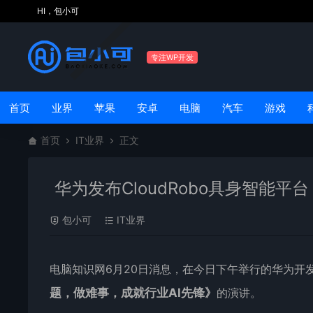
HI，包小可
专注WP开发
首页
业界
苹果
安卓
电脑
汽车
游戏
首页
IT业界
正文
华为发布CloudRobo具身智能平
包小可
IT业界
电脑知识网6月20日消息，在今日下午举行的
华为
开
题，做难事，成就行业AI先锋》
的演讲。