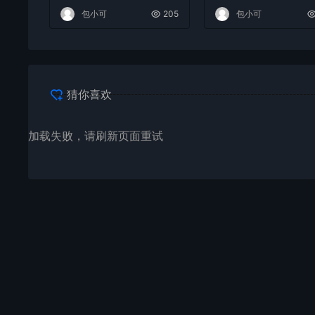
包小可
205
包小可
猜你喜欢
加载失败，请刷新页面重试