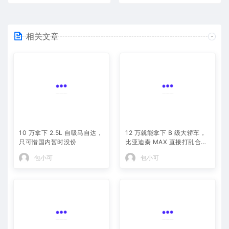
相关文章
10 万拿下 2.5L 自吸马自达，
12 万就能拿下 B 级大轿车，
只可惜国内暂时没份
比亚迪秦 MAX 直接打乱合资
定价逻辑
包小可
包小可