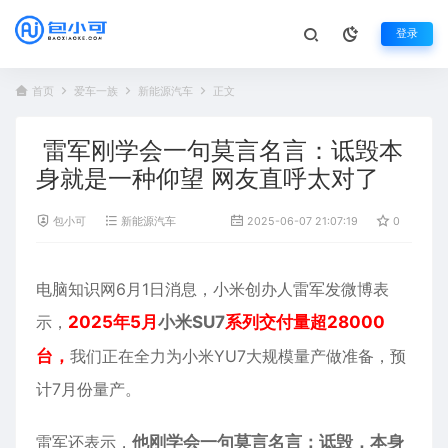
登录
首页
爱车一族
新能源汽车
正文
雷军刚学会一句莫言名言：诋毁本
身就是一种仰望 网友直呼太对了
包小可
新能源汽车
2025-06-07 21:07:19
0
68
电脑知识网6月1日消息，
小米
创办人雷军发微博表
示，
2025年5月
小米SU7
系列交付量超28000
台，
我们正在全力为小米YU7大规模量产做准备，预
计7月份量产。
雷军还表示，
他刚学会一句莫言名言：诋毁，本身