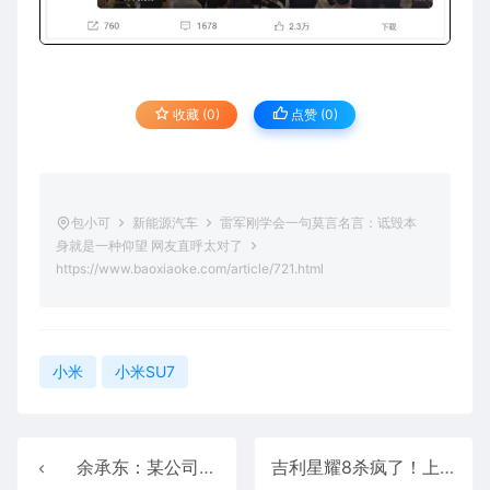
收藏 (0)
点赞 (
0
)
包小可
新能源汽车
雷军刚学会一句莫言名言：诋毁本
身就是一种仰望 网友直呼太对了
https://www.baoxiaoke.com/article/721.html
小米
小米SU7
余承东：某公司有强大流量 只做一款车就卖爆了
吉利星耀8杀疯了！上险量连续三周力压比亚迪汉、海豹07