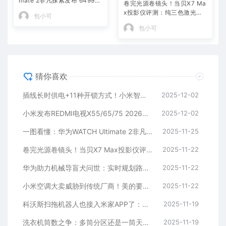
mate 2非凡探索发布 6499元
卷完光源卷镜头！当贝X7 Ma
起
x投影仪评测：纯三色激光已
包小可
普及 镜头移轴新赛道出现！
包小可
猜你喜欢
插线长时供电+11种开锁方式！小米智能门锁M40开售：3299元
2025-12-02
小米发布REDMI电视X55/65/75 2026：Mini LED只要2499元起
2025-12-02
一图看懂：华为WATCH Ultimate 2非凡探索发布 6499元起
2025-11-25
卷完光源卷镜头！当贝X7 Max投影仪评测：纯三色激光已普及 镜头移轴新赛道出现！
2025-11-22
华为助力机械导盲犬问世：实时规划路径、语音交互
2025-11-22
小米空调大卖威胁到传统厂商！美的要求售后停止小米和格力业务：官方回应
2025-11-22
科沃斯扫拖机器人也接入米家APP了：小爱同学一句话控制
2025-11-19
洗衣机筒数之争：多筒分区还是一筒天下 到底哪个好
2025-11-19