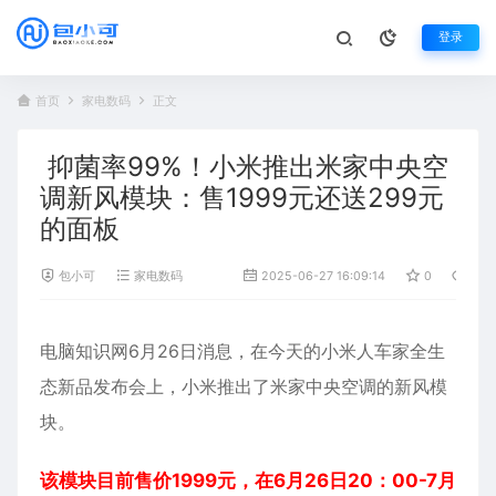
登录
首页
家电数码
正文
抑菌率99%！小米推出米家中央空
调新风模块：售1999元还送299元
的面板
包小可
家电数码
2025-06-27 16:09:14
0
587
电脑知识网6月26日消息，在今天的
小米
人车家全生
态新品发布会上，小米推出了
米家中央空调
的新风模
块。
该模块目前售价1999元，在6月26日20：00-7月