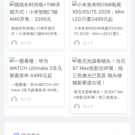
插线长时供电+11种开锁方
小米发布REDMI电视X55/65/
式！小米智能门锁M40开售：
75 2026：Mini LED只要249
3299元
9元起
包小可
包小可
一图看懂：华为WATCH Ulti
mate 2非凡探索发布 6499元
卷完光源卷镜头！当贝X7 Ma
起
x投影仪评测：纯三色激光已
包小可
普及 镜头移轴新赛道出现！
包小可