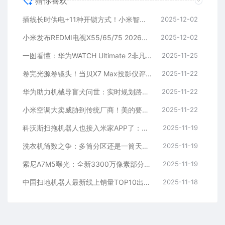
猜你喜欢
插线长时供电+11种开锁方式！小米智能门锁M40开售：3299元
2025-12-02
小米发布REDMI电视X55/65/75 2026：Mini LED只要2499元起
2025-12-02
一图看懂：华为WATCH Ultimate 2非凡探索发布 6499元起
2025-11-25
卷完光源卷镜头！当贝X7 Max投影仪评测：纯三色激光已普及 镜头移轴新赛道出现！
2025-11-22
华为助力机械导盲犬问世：实时规划路径、语音交互
2025-11-22
小米空调大卖威胁到传统厂商！美的要求售后停止小米和格力业务：官方回应
2025-11-22
科沃斯扫拖机器人也接入米家APP了：小爱同学一句话控制
2025-11-19
洗衣机筒数之争：多筒分区还是一筒天下 到底哪个好
2025-11-19
索尼A7M5曝光：全新3300万像素部分堆叠式传感器
2025-11-19
中国扫地机器人最新线上销量TOP10出炉：科沃斯、石头、小米米家前三
2025-11-18