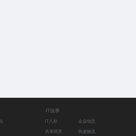
IT业界
机
IT八卦
企业动态
共享经济
快递物流