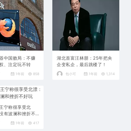
器中国败局：不赚
湖北首富汪林朋：25年把央
权、注定玩不转
企变私企，最后跳楼了！
可
1年前
858
包小可
1年前
1,314
王宁称很享受北
没有波澜和挫折不
可
1年前
417