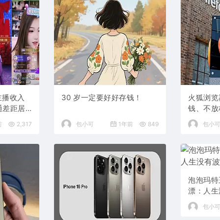
音主播收入
30 岁一定要好好存钱！
火狐浏览
通差距居
钱、不放
前
2,317
包小可
1年前
849
包小
泡泡玛特
漂：人生
好玩
包小