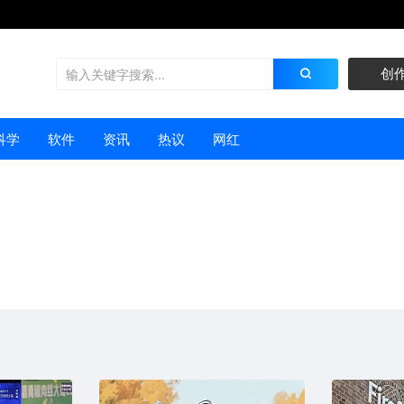
创
科学
软件
资讯
热议
网红