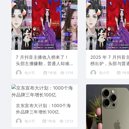
7 月抖音主播收入榜来了！
2025 年 7 月抖
头部主播赚翻，普通人却难
榜出炉，头部与普
糊口
然这么大
包小可
1年前
1,114
包小可
1年
京东宣布大计划：1000个海
外品牌三年增长100亿
包小可
1年前
1,013