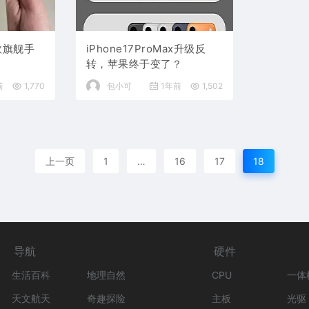
5款旗舰手
iPhone17ProMax升级反
转，苹果终于变了？
前
1,770
包小可
1年前
1,502
上一页
1
…
16
17
18
导航
硬件
生活百科
地理自然
CPU
一体
天文航天
奇趣探险
主板
光驱