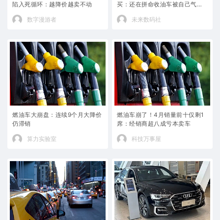
陷入死循环：越降价越卖不动
买：还在拼命收油车被自己气笑
了
数字漫游者
未来数码社
燃油车大崩盘：连续9个月大降价
燃油车崩了！4月销量前十仅剩1
仍滞销
席：经销商超八成亏本卖车
算力实验室
科技万事屋