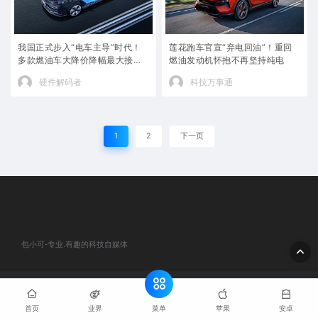
我国正式步入“电车主导”时代！
莲花跑车官宣“弃电回油”！重回
多款燃油车大降价降幅最大接近3
燃油发动机怀抱不再坚持纯电
0%
硬件解码者
科技万事通
1
2
下一页
包小可-专业.有趣的科技自媒体
© 2020 包小可-专业.有趣的科技自媒体. All rights reserved
网站地
图
粤ICP备2024184932号-1
菜单
首页
业界
苹果
安卓