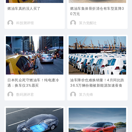
燃油车真的没人买了
燃油车集体骨折清仓有车型直降3
0万元
科技测评馆
算力觉醒社
日本民众死守燃油车！纯电遭冷
油车降价也难换销量！4月同比跌
遇：换车仅3%愿买
36.5万辆份额被新能源加速蚕食
数码测评君
算力先锋