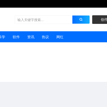
创
科学
软件
资讯
热议
网红