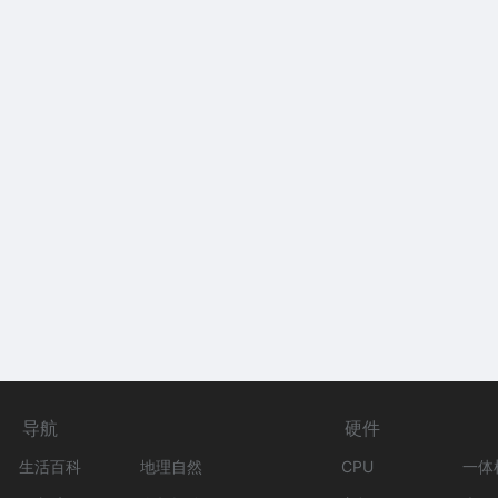
导航
硬件
生活百科
地理自然
CPU
一体