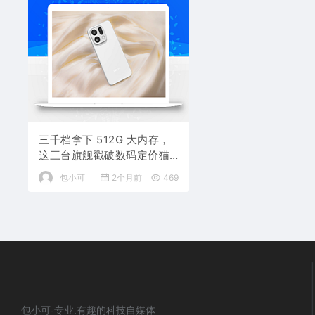
三千档拿下 512G 大内存，
这三台旗舰戳破数码定价猫
腻
包小可
2个月前
469
包小可-专业.有趣的科技自媒体