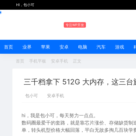
HI，包小可
专注WP开发
首页
业界
苹果
安卓
电脑
汽车
游戏
首页
手机平板
安卓手机
正文
三千档拿下 512G 大内存，这三
包小可
安卓手机
hi，我是包小可，每天努力一点点。
数码圈最爱干的套路，就是靠芯片涨价、存储缺货制
单，转头机型价格大幅回落，平白无故多掏几百块学