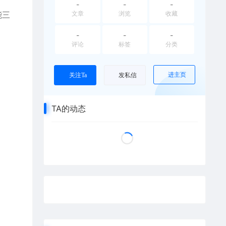
-
-
-
能三
文章
浏览
收藏
-
-
-
评论
标签
分类
进主页
关注Ta
发私信
TA的动态