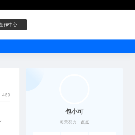
创作中心
469
包小可
下
每天努力一点点