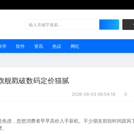
科学
软件
资讯
热议
网红
台旗舰戳破数码定价猫腻
2026-06-03 08:54:18
0
造焦虑，忽悠消费者早早高价入手新机。不少朋友前段时间跟风
费。