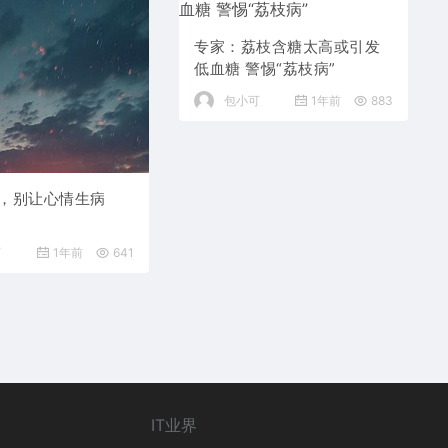
专家：荔枝含糖太高或引发
低血糖 警惕“荔枝病”
包小可
1年前
883
，别让心情生病
可
1年前
641
IT业界