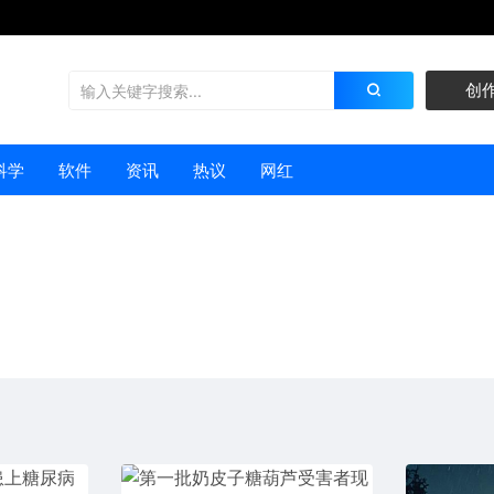
创
科学
软件
资讯
热议
网红