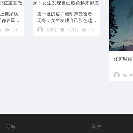
患上糖尿病
第一批奶皮子糖葫芦受害者
天都在重
现身：女生发现自己脸色越
来越差
前
1,332
包小可
9个月前
1,031
任何时候
包小
导航
硬件