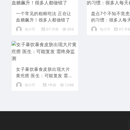
一个常见的粗粮吃法 正在让
盘点7个不知不觉
血糖飙升！很多人都做错了
的习惯：很多人每
复做
包小可
9个月前
609
包小可
9个月
女子暴饮暴食皮肤出现大片
黄疙瘩 医生：可能复发 需终
身监测
包小可
1年前
1,088