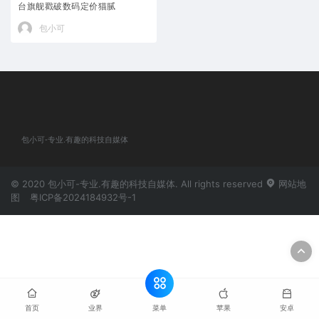
台旗舰戳破数码定价猫腻
包小可
包小可-专业.有趣的科技自媒体
© 2020 包小可-专业.有趣的科技自媒体. All rights reserved
网站地
图
粤ICP备2024184932号-1
菜单
首页
业界
苹果
安卓