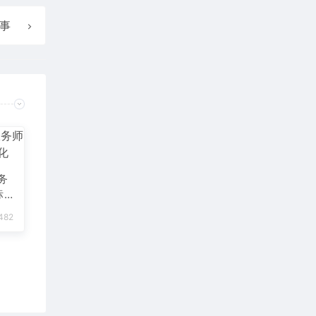
事
务
标
482