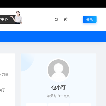
作中心
登录
766
包小可
为了
每天努力一点点