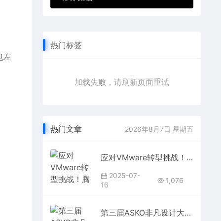
热门标签
也左
加载失败，请刷新页面重试
热门文章
2026年8月7日 星期五
应对VMware转型挑战！腾讯云x Omdia发布业内首个《从VMware到分布式云：企业虚拟化转型实战指南》
2025-07-
1,076
16
第三届ASKO非凡设计大奖颁奖典礼 创见非凡设计 共鉴荣耀时刻