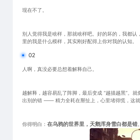
现在不了。
别人觉得我是啥样，那就啥样吧。好的坏的，我都认
里的我是
什么
模样，其实刚好配得上你对
我的
认知。
02
人啊，真没必要总想着解释自己。
越解释，越容易乱了阵
脚
，最后变成 “越描越黑”。
出别的错 —— 精力全耗在掰扯上，心里堵得慌，这就
你得明白：
在乌鸦的世界里，
天鹅
浑身雪白
都是
错