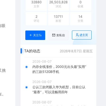
32880
26,503,828
0
文章
浏览
收藏
2
13711
14
评论
标签
分类
你眼
进主页
关注Ta
发私信
TA的动态
2026年8月7日 星期五
2026-08-07
内存全线涨价，2000元出头最“实用”
又挑
的三款512GB手机
2026-08-07
公认三款闭眼入华为机型，目前公认
“最香”，可以流畅用四年
在。
2026-08-07