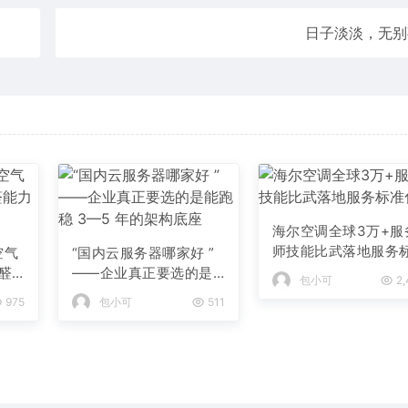
日子淡淡，无别
海尔空调全球3万+服
师技能比武落地服务
空气
“国内云服务器哪家好 ”
准化
醛
——企业真正要选的是
包小可
2,
能跑稳 3—5 年的架构
975
包小可
511
底座