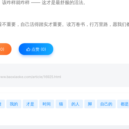
该咋样就咋样 —— 这
才是
最舒服的活法。
看不重要，自己活得踏实才重要。读万卷书，行万里路，愿我们
0)
点赞 (
0
)
www.baoxiaoke.com/article/16925.html
绪
我的
才是
时间
猫
的人
脚
自己的
都是