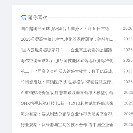
猜你喜欢
国产超跑登全球顶级舞台！腾势 Z 7 月 9 日古德伍德全球首秀，三大自研黑科技碾压百万级跑车
2026
2025母婴高性价比空气净化器深度测评：除醛能力与使用成本解析
2025
“国内云服务器哪家好 ”——企业真正要选的是能跑稳 3—5 年的架构底座
2025
海尔空调全球3万+服务师技能比武落地服务标准化
2025
第二十七届高交会机器人馆盛大收官：数千亿级成果催生智能时代新周期
2025
竹蜻蜓启航：商汤医疗以“世界模型”擘画智慧医疗新未来
2025
AI重构财税价值版图 慧算账以垂直领域大模型引领行业升级
2025
QNX携手芯驰科技 以新一代X10芯片赋能座舱未来
2025
海尔智家：要从制造分销型企业转型为服务平台型企业
2025
行业观察：从绿源与宝马的技术合作 看中国企业全球化路径的新探索
2025