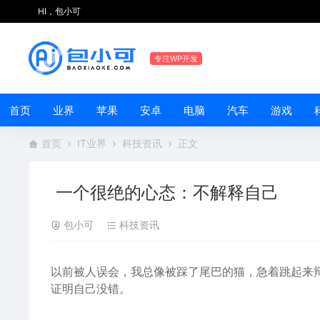
HI，包小可
专注WP开发
首页
业界
苹果
安卓
电脑
汽车
游戏
首页
IT业界
科技资讯
正文
一个很绝的心态：不解释自己
包小可
科技资讯
以前被人误会，我总像被踩了尾巴的
猫
，急着跳起来
证明自己没错。