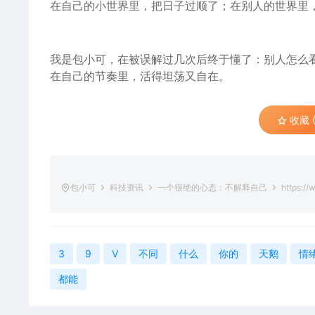
在
自己的
小世界里，把日子过顺了；在别人的世界里，
我是包小可，在被误解过几次后终于懂了：别人怎么
在自己的节奏里，活得坦荡又自在。
收藏 (
包小可
科技资讯
一个很绝的心态：不解释自己
https://
3
9
V
不同
什么
你的
天鹅
情
都能