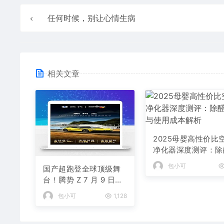
任何时候，别让心情生病
相关文章
2025母婴高性价比
净化器深度测评：除
能力与使用成本解析
包小可
国产超跑登全球顶级舞
台！腾势 Z 7 月 9 日古
德伍德全球首秀，三大
包小可
1,128
自研黑科技碾压百万级
跑车