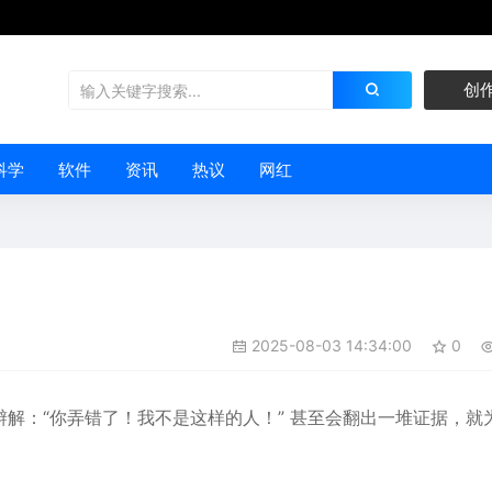
创
科学
软件
资讯
热议
网红
2025-08-03 14:34:00
0
辩解：“你弄错了！我不是这样
的人
！” 甚至会翻出一堆证据，就