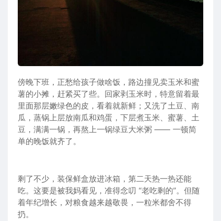
傍晚下班，正愁给孩子做啥饭，路边撞见卖
玉米
和蜜
薯的小摊，赶紧买了些。回家剥玉米时，特意留着最
里面那层嫩绿色的皮，看着就新鲜；又洗了
土豆
、南
瓜，蒸锅上层放南瓜和
鸡蛋
，下层煮玉米、蜜薯、土
豆，满满一锅，再熬上一锅绿豆
大米
粥 —— 一顿简
单的晚饭就齐了。
剩了不少，装保鲜盒放进
冰箱
，第二天热一热
还能
吃。这要是被我妈看见，准得念叨 “老吃剩的”。但随
着年纪增长，对
粮食
越来越敬畏，一粒米都舍不得
扔。