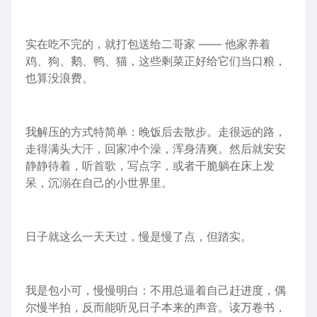
实在吃不完的，就打包送给二哥家 —— 他家养着
鸡
、
狗
、鹅、鸭、
猫
，这些
剩菜
正好给它们当口粮，
也算没浪费。
我解压的方式特简单：晚饭后去散步。走很远的路，
走得满头大汗，回家冲个澡，浑身清爽。然后就安安
静静待着，听首歌，写点字，或者干脆躺在床上发
呆，沉溺在
自己的
小世界里。
日子就这么一天天过，慢是慢了点，但踏实。
我是包小可，慢慢明白：不用总逼着自己赶
进度
，偶
尔慢半拍，反而能听见日子本来的
声音
。读万卷书，