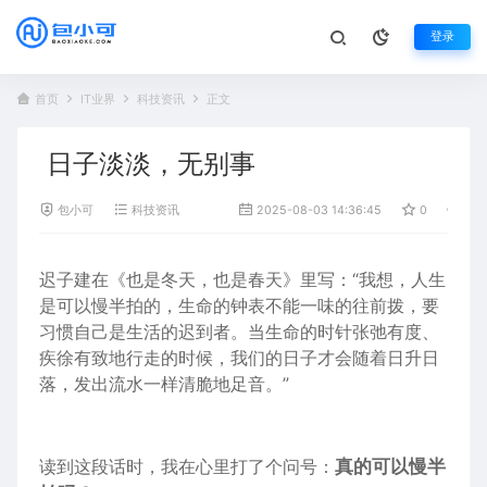
登录
首页
IT业界
科技资讯
正文
日子淡淡，无别事
包小可
科技资讯
2025-08-03 14:36:45
0
374
迟子建在《
也是
冬天，也是春天》里写：“我想，人生
是可以慢半拍的，生命的钟表不能一味的往前拨，要
习惯自己是生活的迟到者。当生命的时针张弛有度、
疾徐有致地行走的时候，我们的日子才会随着日升日
落，发出流
水
一样清脆地足音。”
读到这段话时，我在心里打了个问号：
真的可以慢半