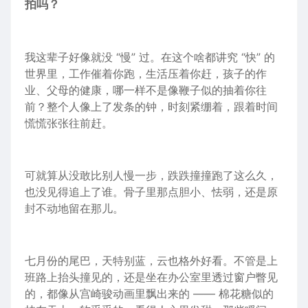
拍吗？
我这辈子好像就没 “慢” 过。在这个啥都讲究 “快” 的
世界里，
工作
催着你跑，生活压着你赶，
孩子
的作
业、父母的
健康
，哪一样不是像鞭子似的抽着你往
前？整个
人像
上了发条的钟，时刻紧绷着，跟着
时间
慌慌张张往前赶。
可就算从没敢比别人慢一步，跌跌撞撞跑了这么久，
也没见得追上了谁。骨子里那点胆小、怯弱，还是原
封不动地留在那儿。
七月份的尾巴，天特别蓝，云也格外好看。不管是
上
班
路上抬头撞见的，还是坐在办公室里透过窗户瞥见
的，都像从宫崎骏
动画
里飘出来的 —— 棉花糖似的