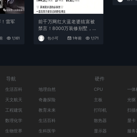
屏！雷军
前千万网红大蓝老婆炫富被
禁言！8000万装修别墅，一
年电费超40万，700万兰博
前
1,161
包小可
1年前
1,171
基尼挂墙上！直播哭穷凑电
费，遭网友举报封号！
导航
硬件
生活百科
地理自然
CPU
一体
天文航天
奇趣探险
主板
光驱
工程建筑
教育未来
打印机
扫描
数理化学
生活百科
散热器
显卡
生物世界
生科医学
显示器
服务