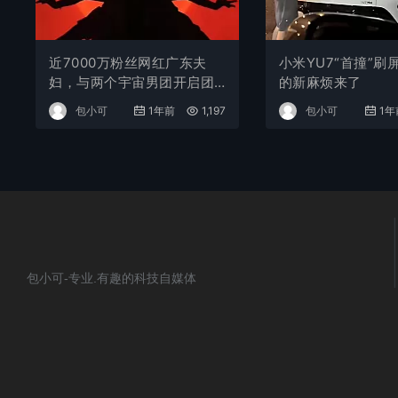
近7000万粉丝网红广东夫
小米YU7“首撞”刷
妇，与两个宇宙男团开启团
的新麻烦来了
播，直播间全程10万+在线！
包小可
1年前
1,197
包小可
1年
团播为啥那么火？
包小可-专业.有趣的科技自媒体