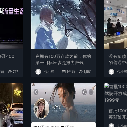
砸400
在拥有100万存款之前，你的
没有负债
第一目标应该是努力赚钱
的普通中
角，而是
年前
717
包小可
1年前
1,581
包小
首批10
英驾驶开
价1999
包小