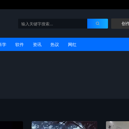
创
科学
软件
资讯
热议
网红