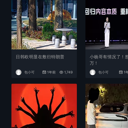
日韩欧明显在敷衍特朗普
小杨哥有情况了！怒
万！
包小可
1年前
1,749
包小可
1