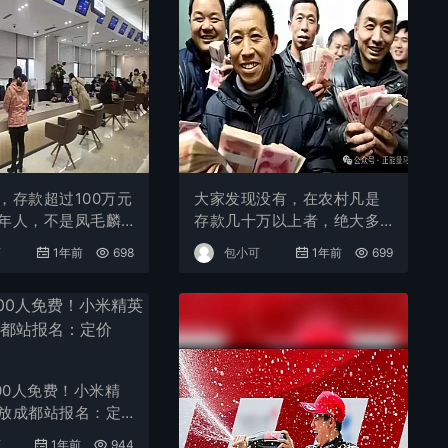
，存款超过100万元
大家发现没有，在农村凡是
年人，不是凤毛麟
存款几十万以上者，绝大多
没有？
数都是这些人
可
1年前
698
包小可
1年前
699
000人免费！小米精
放成都站报名：定
元
可
1年前
944