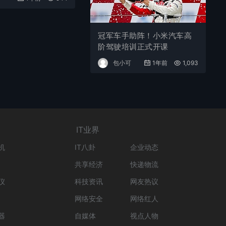
冠军车手助阵！小米汽车高
阶驾驶培训正式开课
包小可
1年前
1,093
IT业界
机
IT八卦
企业动态
共享经济
快递物流
仪
科技资讯
网友热议
网络安全
网络红人
器
自媒体
视点人物