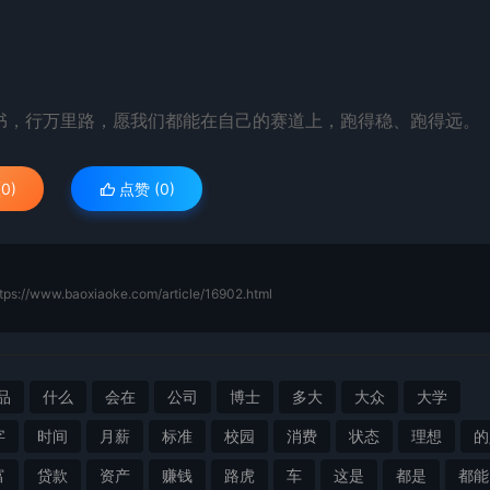
书，行万里路，愿我们都能在自己的赛道上，跑得稳、跑得远。
0)
点赞 (
0
)
tps://www.baoxiaoke.com/article/16902.html
品
什么
会在
公司
博士
多大
大众
大学
字
时间
月薪
标准
校园
消费
状态
理想
的
富
贷款
资产
赚钱
路虎
车
这是
都是
都能