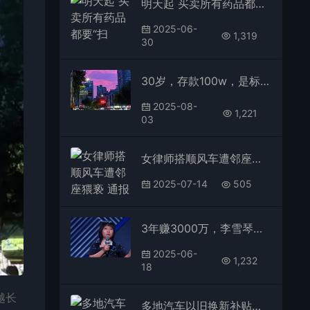
明天起 买卖所有药品都要“扫码”！ 一文了解官方科普攻略
2025-06-
1,319
30
30岁，存款100w，是标准答案吗？
2025-08-
1,221
03
女律师搭顺风车遭邻座猥亵 通报来了
2025-07-14
505
3年赚3000万，李雪琴公司被前股东实名举报
2025-06-
1,232
18
越长
多地汽车以旧换新补贴按下暂停键：确保资金有序均衡用到年底