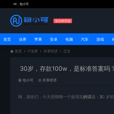
HI，包小可
专注WP开发
首页
业界
苹果
安卓
电脑
汽车
游戏
首页
IT业界
共享经济
正文
30岁，存款100w，是标准答案吗
包小可
共享经济
嗨，朋友们，今天想聊聊一个挺现实
的话
题：
3
0 岁