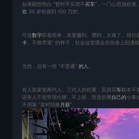
如果能想明白 “暂时不买房不
买车
”，一门心思搞积累
在
30 岁前摸到 100 万的。
可这
数字
听着简单，真要赚到、攒到，太难了。得付
卡
、不敢早退” 的样子，社会这堂课会在你身上刻满痕
当然，总有一些 “不普通”
的人
。
有人靠家里两代人、三代人的积累，买房买
车
根本不
还有人不按常理出牌，不上班，而是折腾
自己的
小事
不用靠 “卖时间换
月薪
”。