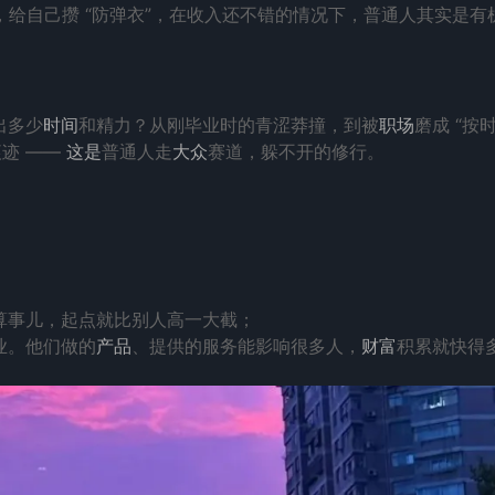
，给自己攒 “防弹衣”，在收入还不错的情况下，普通人其实是有
出多少
时间
和精力？从刚毕业时的青涩莽撞，到被
职场
磨成 “按
迹 ——
这是
普通人走
大众
赛道，躲不开的修行。
算事儿，起点就比别人高一大截；
业。他们做的
产品
、提供的服务能影响很多人，
财富
积累就快得