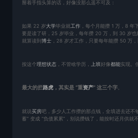
掰着手指头算的话，好像没那么遥不可及：
如果 22 岁
大学
毕业就
工作
，每个月能攒 1 万，8 
要是读了研，25 岁毕业，每年攒 20 万，到 30 
就算读到
博士
，28 岁才工作，只要每年能攒 50 万
按这个
理想
状态
，不管啥学历，
上班
好像
都能
实现。
最大的拦
路虎
，其实是 “重
资产
” 这三个字
。
就说
买房
吧，多少人工作攒的那点钱，全填进去还不
蓄” 变成 “负债累累”，别说攒钱了，能按时还月供就