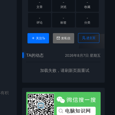
-
-
-
文章
浏览
收藏
-
-
-
评论
标签
分类
进主页
关注Ta
发私信
TA的动态
2026年8月7日 星期五
加载失败，请刷新页面重试
小有积