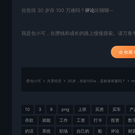
你觉得 30 岁存 100 万难吗？
评论
区聊聊～
我是包小可，在攒钱和成长的路上慢慢摸索。读万卷
收藏 (
包小可
共享经济
30岁，存款100w，是标准答案吗？
ht
10
3
9
png
上班
买房
买车
产
存款
就能
工作
工资
打卡
投资
数
的话
系统
职场
自己的
船
评论
财