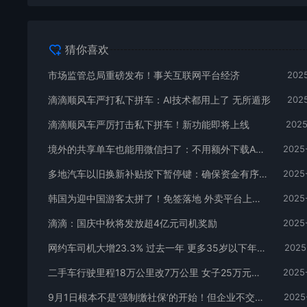
猜你喜欢
市场监管总局重磅发布！事关互联网平台经济
2025
滴滴顺风车严打私下拼车：AI技术都用上了 无所遁形
2025
滴滴顺风车严厉打击私下拼车！新功能即将上线
2025
境外的共享单车也能用微信扫了：不用额外下载App、不用绑定境外卡
2025
多地汽车以旧换新补贴按下暂停键：确保资金有序均衡用到年底
2025
韩国为迎中国游客太拼了！免签落地 外卖平台上线支付宝微信 业界：试行初期 中国游客并不会增加
2025
滴滴：国庆中秋将发放超4亿元司机奖励
2025
网约车司机大增23.3% 过去一年 更多35岁以下年轻人加入
2025
二手车行驶里程18万公里改7万公里 女子25万元买获赔50万元
2025
9月1日根本不是‘强制缴社保’的开始！但企业不交的后果更严重了
2025